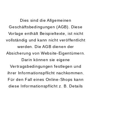
Dies sind die Allgemeinen
Geschäftsbedingungen (AGB). Diese
Vorlage enthält Beispieltexte, ist nicht
vollständig und kann nicht veröffentlicht
werden. Die AGB dienen der
Absicherung von Website-Eigentümern.
Darin können sie eigene
Vertragsbedingungen festlegen und
ihrer Informationspflicht nachkommen.
Für den Fall eines Online-Shops kann
diese Informationspflicht z. B. Details
über Waren, Preise sowie die
Bedingungen des Vertragsabschlusses,
der Kündigung und des Widerrufs
umfassen. Die AGB müssen
Überschriften enthalten und passend
für das eigene Unternehmen formuliert