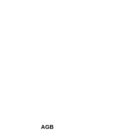
K
ALEIDOS
D
ANCE PR
AGB